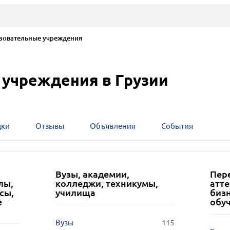
овательные учреждения
учреждения в Грузии
дки
Отзывы
Объявления
События
Вузы, академии,
Пер
лы,
колледжи, техникумы,
атте
сы,
училища
бизн
е
обу
Вузы
115