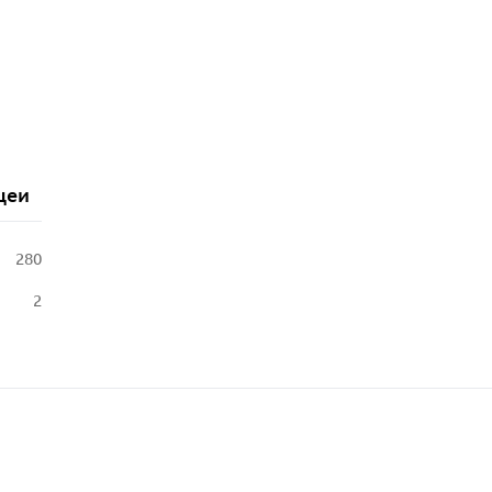
цеи
280
2