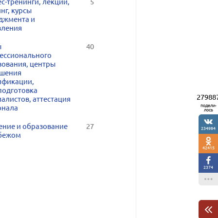
с-тренинги, лекции,
5
нг, курсы
джмента и
вления
ы
40
ессионального
зования, центры
шения
ификации,
подготовка
27988
алистов, аттестация
подели-
онала
лось
ение и образование
27
234984
убежом
42415
2374